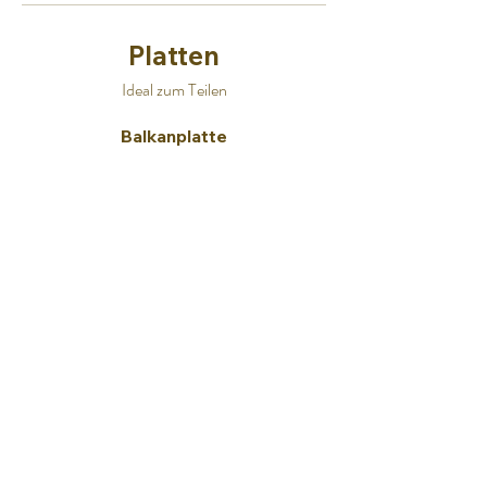
Platten
Ideal zum Teilen
Balkanplatte
Ražnjići, Čevapćići, kleine Pljeskavica,
Schweinesteak, Leber, Speck,
dazu Pommes, Đuveđreis und Salat, pro
Person
23,50 €
Birkenwaldplatte
Kleines Rumpsteak, kleines Cordon Bleu,
Putenbrust, Schweinelende, dazu Butterreis,
Kroketten und frisches Gemüse, pro Person
25,50 €